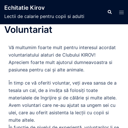
Skip
Echitatie Kirov
to
Search
Tog
Lectii de calarie pentru copii si adulti
content
men
Voluntariat
Vă multumim foarte mult pentru interesul acordat
voluntariatului alaturi de Clubului KIROV!
Apreciem foarte mult ajutorul dumneavoastra si
pasiunea pentru cai și alte animale.
În timp ce vă oferiti voluntar, veți avea sansa de a
tesala un cal, de a invăța să folosiți toate
materialele de îngrijire și de călărie și multe altele.
Avem voluntari care ne-au ajutat sa ungem sei cu
ulei, care au oferit asistenta la lecții cu copii si
multe altele.
În funcție de nivelul de experiență, voluntarilor li se