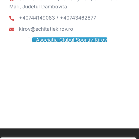
Mari, Judetul Dambovita
+40744149083 / +40743462877
kirov@echitatiekirov.ro
Asociatia Clubul Sportiv Kirov