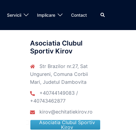
Search
Servicii
Implicare
Contact
Asociatia Clubul
Sportiv Kirov
Str Brazilor nr.27, Sat
Ungureni, Comuna Corbii
Mari, Judetul Dambovita
+40744149083 /
+40743462877
kirov@echitatiekirov.ro
Asociatia Clubul Sportiv
Kirov