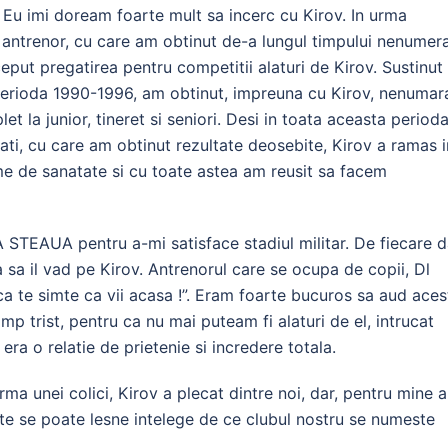
 Eu imi doream foarte mult sa incerc cu Kirov. In urma
meu antrenor, cu care am obtinut de-a lungul timpului nenumer
eput pregatirea pentru competitii alaturi de Kirov. Sustinut 
 perioda 1990-1996, am obtinut, impreuna cu Kirov, nenumar
 la junior, tineret si seniori. Desi in toata aceasta period
nati, cu care am obtinut rezultate deosebite, Kirov a ramas i
e de sanatate si cu toate astea am reusit sa facem
A STEAUA pentru a-mi satisface stadiul militar. De fiecare 
 sa il vad pe Kirov. Antrenorul care se ocupa de copii, Dl
ca te simte ca vii acasa !”. Eram foarte bucuros sa aud aces
imp trist, pentru ca nu mai puteam fi alaturi de el, intrucat
era o relatie de prietenie si incredere totala.
ma unei colici, Kirov a plecat dintre noi, dar, pentru mine a
te se poate lesne intelege de ce clubul nostru se numeste