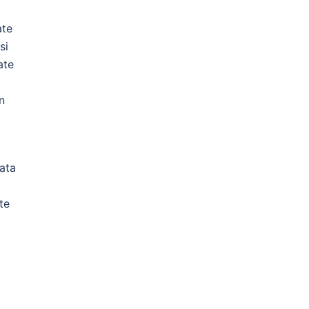
ate
si
ate
a
n
data
te