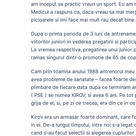
am inceput sa practic vreun un sport. Eu am ra
Medicul a raspuns ca, daca vreau sa mai merg 
picioarele si imi face mai mult rau decat bine.
Dupa o prima perioda de 3 luni de antrenamen
viitorilor juniori in vederea pregatirii si par
La vremea respectiva, pregatirea unui junior pe
ramas singurul dintr-o promotie de 65 de copi
Cam prin toamna anului 1988 antrenorul meu 
avea probleme de sanatate – facea foarte des c
plimbare de fiecare data dupa ce terminam an
( PSE ) se numea KIROV, si avea 6 ani. Pe tot
grija de el, si, pe zi ce trecea, era din ce in c
Kirov era un armasar foarte dominant, care f
in ei. De-a lungul timpului, intre noi s-a legat
cand s-au facut selectii si alegerea cuplurilor 