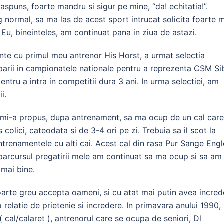
spuns, foarte mandru si sigur pe mine, “da! echitatia!”.
normal, sa ma las de acest sport intrucat solicita foarte m
 Eu, bineinteles, am continuat pana in ziua de astazi.
te cu primul meu antrenor His Horst, a urmat selectia
ticiparii in campionatele nationale pentru a reprezenta CSM Si
ntru a intra in competitii dura 3 ani. In urma selectiei, am
i.
mi-a propus, dupa antrenament, sa ma ocup de un cal care
olici, cateodata si de 3-4 ori pe zi. Trebuia sa il scot la
trenamentele cu alti cai. Acest cal din rasa Pur Sange Eng
 parcursul pregatirii mele am continuat sa ma ocup si sa am
e mai bine.
oarte greu accepta oameni, si cu atat mai putin avea incred
 o relatie de prietenie si incredere. In primavara anului 1990,
( cal/calaret ), antrenorul care se ocupa de seniori, Dl