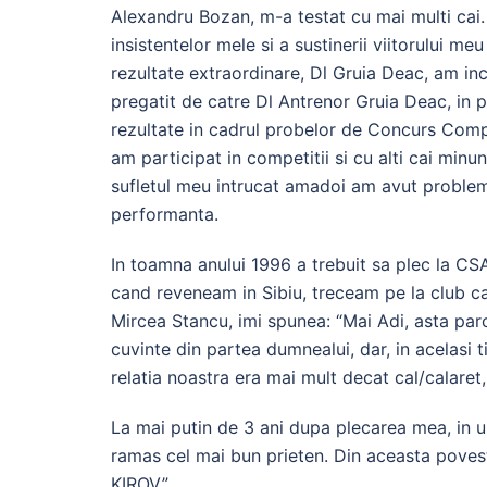
Alexandru Bozan, m-a testat cu mai multi cai.
insistentelor mele si a sustinerii viitorului 
rezultate extraordinare, Dl Gruia Deac, am inc
pregatit de catre Dl Antrenor Gruia Deac, in
rezultate in cadrul probelor de Concurs Complet
am participat in competitii si cu alti cai minu
sufletul meu intrucat amadoi am avut problem
performanta.
In toamna anului 1996 a trebuit sa plec la CS
cand reveneam in Sibiu, treceam pe la club ca
Mircea Stancu, imi spunea: “Mai Adi, asta par
cuvinte din partea dumnealui, dar, in acelasi t
relatia noastra era mai mult decat cal/calaret, 
La mai putin de 3 ani dupa plecarea mea, in ur
ramas cel mai bun prieten. Din aceasta poves
KIROV.”