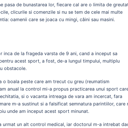
 ne pasa de bunastarea lor, fiecare cal are o limita de greuta
cile, clicurile si comenzile si nu se tem de cele mai multe
ntia: oamenii care se joaca cu mingi, câini sau masini.
lor inca de la frageda varsta de 9 ani, cand a inceput sa
 pentru acest sport, a fost, de-a lungul timpului, multiplu
cu obstacole.
a o boala peste care am trecut cu greu (reumatism
eam anual la control mi-a propus practicarea unui sport car
 echitatia, si o vacanta intreaga de vara am incercat, fara
are m-a sustinut si a falsificat semnatura parintiilor, care 
ibiu unde am inceput acest sport minunat.
a urmat un alt control medical, iar doctorul m-a intrebat da