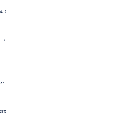
ult
biu.
lez
ere