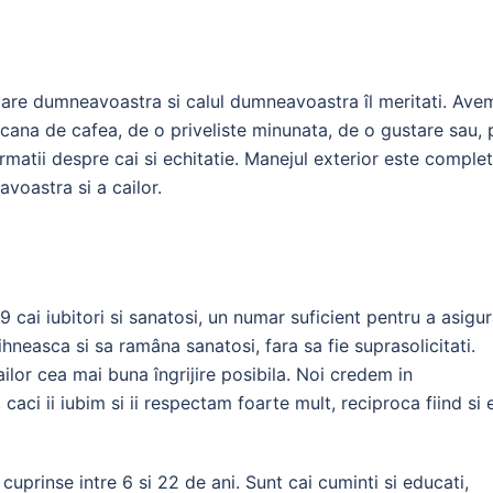
care dumneavoastra si calul dumneavoastra îl meritati. Ave
cana de cafea, de o priveliste minunata, de o gustare sau, 
rmatii despre cai si echitatie. Manejul exterior este complet
voastra si a cailor.
 9 cai iubitori si sanatosi, un numar suficient pentru a asigu
hneasca si sa ramâna sanatosi, fara sa fie suprasolicitati.
ailor cea mai buna îngrijire posibila. Noi credem in
, caci ii iubim si ii respectam foarte mult, reciproca fiind si 
cuprinse intre 6 si 22 de ani. Sunt cai cuminti si educati,