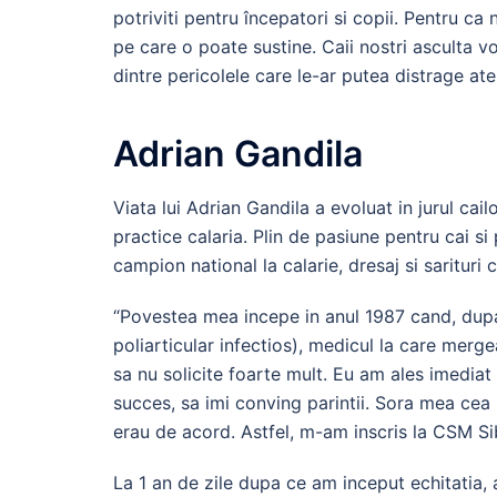
potriviti pentru începatori si copii. Pentru ca
pe care o poate sustine. Caii nostri asculta vo
dintre pericolele care le-ar putea distrage ate
Adrian Gandila
Viata lui Adrian Gandila a evoluat in jurul cai
practice calaria. Plin de pasiune pentru cai si
campion national la calarie, dresaj si sarituri 
“Povestea mea incepe in anul 1987 cand, dup
poliarticular infectios), medicul la care merg
sa nu solicite foarte mult. Eu am ales imediat
succes, sa imi conving parintii. Sora mea cea m
erau de acord. Astfel, m-am inscris la CSM S
La 1 an de zile dupa ce am inceput echitatia, 