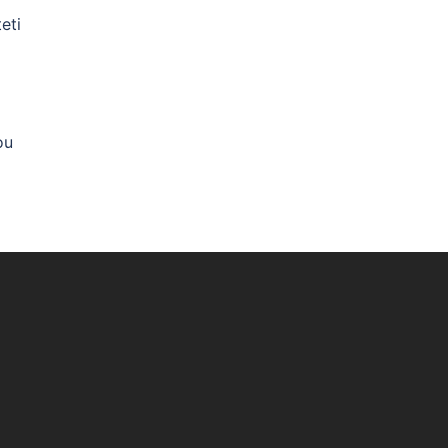
eti
ou