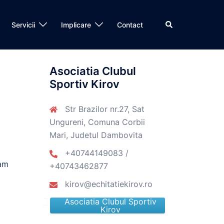
Search
Servicii
Implicare
Contact
Asociatia Clubul
Sportiv Kirov
Str Brazilor nr.27, Sat
Ungureni, Comuna Corbii
Mari, Judetul Dambovita
+40744149083 /
cam
+40743462877
kirov@echitatiekirov.ro
Asociatia Clubul Sportiv
Kirov