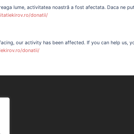
eaga lume, activitatea noastră a fost afectata. Daca ne put
itatiekirov.ro/donatii/
acing, our activity has been affected. If you can help us, y
iekirov.ro/donatii/
.