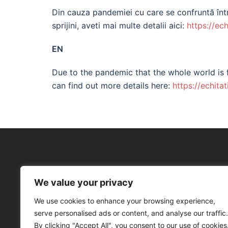
Din cauza pandemiei cu care se confruntă într
sprijini, aveti mai multe detalii aici:
https://ech
EN
Due to the pandemic that the whole world is f
can find out more details here:
https://echitat
We value your privacy
Facebook
We use cookies to enhance your browsing experience,
serve personalised ads or content, and analyse our traffic.
By clicking "Accept All", you consent to our use of cookies